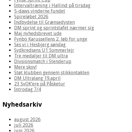
Intervaltræning i Hallind på tirsdag
5-daws vinderne fundet
Spireløbet 2026
Indbydelse til Grænsedysten
DM sprint og sprintstafet nærmer sig
Maj nyhedsbrevet ude
Fynbo Karussellens 2. løb for unge
Ses vi i Hesbjerg søndag
Sydkredsens U1 Sommerlejr
Tre medaljer til DM ultra
Divsionsmatch i Stenderup
Mere skov!
Støt klubben gennem stikkontakten
DM Ultralang 19.april
23 SvOK’ere på Påsketur
Introdag 7/4
Nyhedsarkiv
august 2026
juli 2026
juni 2026