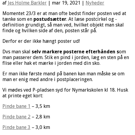
af
Jes Holme Barkler
|
mar 19, 2021
|
Nyheder
Momentet 23/3 er at man ofte bedst finder posten ved at
tænke som en
postudsætter
. At læse postcirkel og -
definition grundigt, så man ved, hvilket objekt man skal
finde og hvilken side af den, posten står på.
Derfor er der ikke hængt poster ud!
Dvs man skal
selv markere posterne efterhånden s
om
man passerer dem. Stik en pind i jorden, læg en sten på en
flise eller hak et mærke i jorden med din sko.
Er man ikke første mand på banen kan man måske se om
man er enig med andre i postplaceringen.
Vi mødes ved P-pladsen syd for Nymarkskolen kl 18. Husk
at printe eget kort:
Pinde bane 1
– 3,5 km
Pinde bane 2
– 2,8 km
Pinde bane 3
– 3,0 km