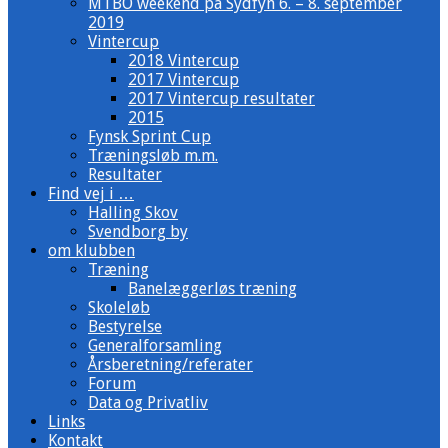
MTBO weekend på Sydfyn 6. – 8. september
2019
Vintercup
2018 Vintercup
2017 Vintercup
2017 Vintercup resultater
2015
Fynsk Sprint Cup
Træningsløb m.m.
Resultater
Find vej i …
Halling Skov
Svendborg by
om klubben
Træning
Banelæggerløs træning
Skoleløb
Bestyrelse
Generalforsamling
Årsberetning/referater
Forum
Data og Privatliv
Links
Kontakt