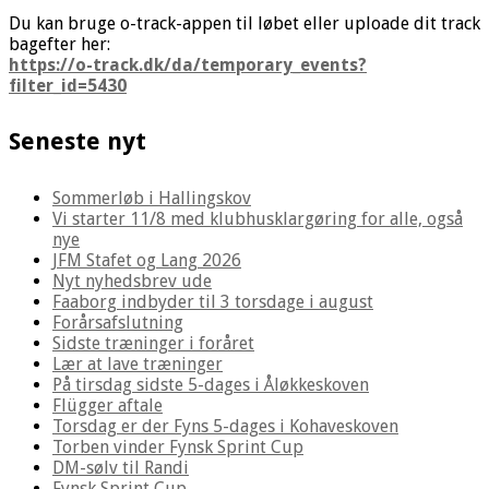
Du kan bruge o-track-appen til løbet eller uploade dit track
bagefter her:
https://o-track.dk/da/temporary_events?
filter_id=5430
Seneste nyt
Sommerløb i Hallingskov
Vi starter 11/8 med klubhusklargøring for alle, også
nye
JFM Stafet og Lang 2026
Nyt nyhedsbrev ude
Faaborg indbyder til 3 torsdage i august
Forårsafslutning
Sidste træninger i foråret
Lær at lave træninger
På tirsdag sidste 5-dages i Åløkkeskoven
Flügger aftale
Torsdag er der Fyns 5-dages i Kohaveskoven
Torben vinder Fynsk Sprint Cup
DM-sølv til Randi
Fynsk Sprint Cup