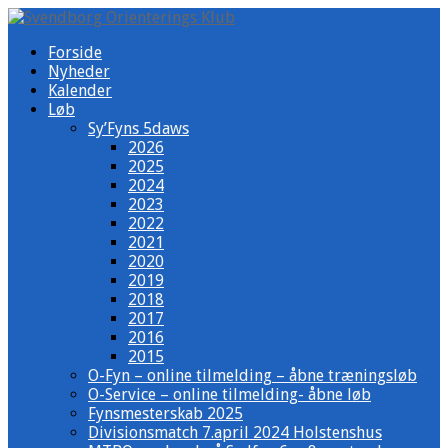
Forside
Nyheder
Kalender
Løb
Sy’Fyns 5daws
2026
2025
2024
2023
2022
2021
2020
2019
2018
2017
2016
2015
O-Fyn – online tilmelding – åbne træningsløb
O-Service – online tilmelding- åbne løb
Fynsmesterskab 2025
Divisionsmatch 7.april 2024 Holstenshus