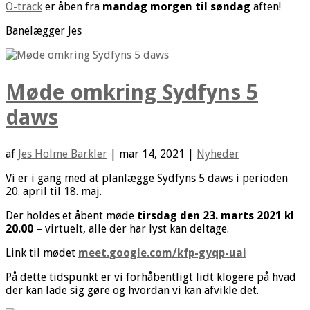
O-track
er åben fra
mandag morgen til søndag
aften!
Banelægger Jes
Møde omkring Sydfyns 5
daws
af
Jes Holme Barkler
|
mar 14, 2021
|
Nyheder
Vi er i gang med at planlægge Sydfyns 5 daws i perioden
20. april til 18. maj.
Der holdes et åbent møde
tirsdag
den 23. marts 2021 kl
20.00
– virtuelt, alle der har lyst kan deltage.
Link til mødet
meet.google.com/kfp-gyqp-uai
På dette tidspunkt er vi forhåbentligt lidt klogere på hvad
der kan lade sig gøre og hvordan vi kan afvikle det.