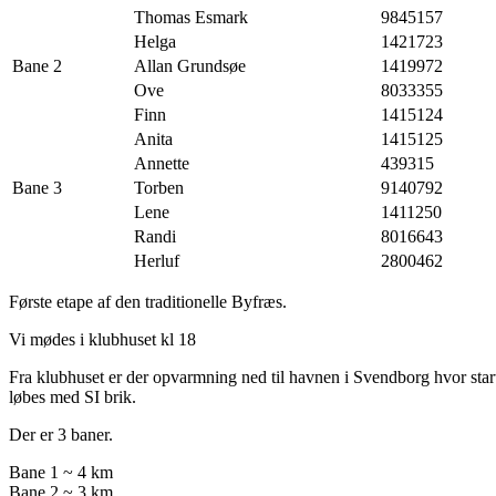
Thomas Esmark
9845157
Helga
1421723
Bane 2
Allan Grundsøe
1419972
Ove
8033355
Finn
1415124
Anita
1415125
Annette
439315
Bane 3
Torben
9140792
Lene
1411250
Randi
8016643
Herluf
2800462
Første etape af den traditionelle Byfræs.
Vi mødes i klubhuset kl 18
Fra klubhuset er der opvarmning ned til havnen i Svendborg hvor start
løbes med SI brik.
Der er 3 baner.
Bane 1 ~ 4 km
Bane 2 ~ 3 km