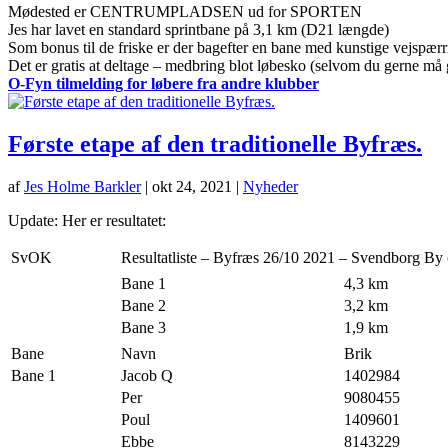
Mødested er CENTRUMPLADSEN ud for SPORTEN
Jes har lavet en standard sprintbane på 3,1 km (D21 længde)
Som bonus til de friske er der bagefter en bane med kunstige vejspærr
Det er gratis at deltage – medbring blot løbesko (selvom du gerne må gå
O-Fyn tilmelding for løbere fra andre klubber
Første etape af den traditionelle Byfræs.
af
Jes Holme Barkler
|
okt 24, 2021
|
Nyheder
Update: Her er resultatet:
SvOK
Resultatliste – Byfræs 26/10 2021 – Svendborg By (
Bane 1
4,3 km
Bane 2
3,2 km
Bane 3
1,9 km
Bane
Navn
Brik
Bane 1
Jacob Q
1402984
Per
9080455
Poul
1409601
Ebbe
8143229