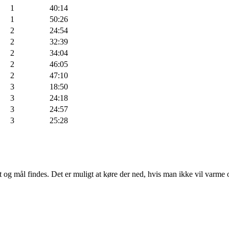
1
40:14
1
50:26
2
24:54
2
32:39
2
34:04
2
46:05
2
47:10
3
18:50
3
24:18
3
24:57
3
25:28
 og mål findes. Det er muligt at køre der ned, hvis man ikke vil varme