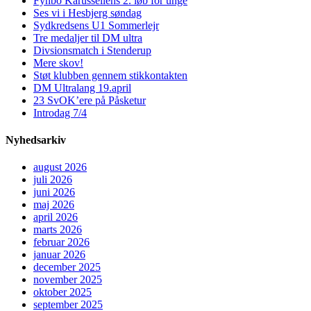
Fynbo Karussellens 2. løb for unge
Ses vi i Hesbjerg søndag
Sydkredsens U1 Sommerlejr
Tre medaljer til DM ultra
Divsionsmatch i Stenderup
Mere skov!
Støt klubben gennem stikkontakten
DM Ultralang 19.april
23 SvOK’ere på Påsketur
Introdag 7/4
Nyhedsarkiv
august 2026
juli 2026
juni 2026
maj 2026
april 2026
marts 2026
februar 2026
januar 2026
december 2025
november 2025
oktober 2025
september 2025