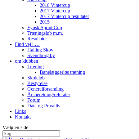
2018 Vintercup
2017 Vintercup
2017 Vintercup resultater
2015
Fynsk Sprint Cup
Træningsløb m.m.
Resultater
Find vej i …
Halling Skov
Svendborg by
om klubben
Træning
Banelæggerløs træning
Skoleløb
Bestyrelse
Generalforsamling
Årsberetning/referater
Forum
Data og Privatliv
Links
Kontakt
Vælg en side