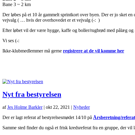
Bane 3 ~ 2 km
Der løbes på et 10 år gammelt sprintkort over byen. Der er jo sket en
vejvalg ( … hvis der overhovedet er et vejvalg (-: )
Efter løbet vil der være hygge, kaffe og boller/rugbrød med pålæg og s
Vi ses (-:
Ikke-klubmedlemmer må gerne
registrere at de vil komme her
Nyt fra bestyrelsen
af
Jes Holme Barkler
|
okt 22, 2021
|
Nyheder
Der er lagt referat af bestyrelsesmødet 14/10 på
Årsberetning/refera
Samme sted finder du også et frisk kredsreferat fra en gruppe, der vi