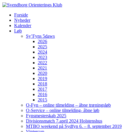
Forside
Nyheder
Kalender
Løb
Sy’Fyns 5daws
2026
2025
2024
2023
2022
2021
2020
2019
2018
2017
2016
2015
O-Fyn – online tilmelding – åbne træningsløb
O-Service – online tilmelding- åbne løb
Fynsmesterskab 2025
Divisionsmatch 7.april 2024 Holstenshus
MTBO weekend på Sydfyn 6. – 8. september 2019
Vintercup