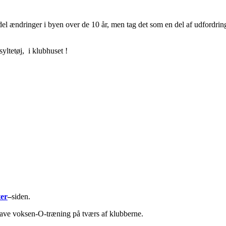
 del ændringer i byen over de 10 år, men tag det som en del af udfordri
yltetøj, i klubhuset !
ter
–
siden.
l lave voksen-O-træning på tværs af klubberne.