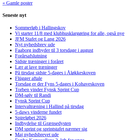
« Gamle poster
Seneste nyt
Sommerløb i Hallingskov
Vi starter 11/8 med klubhusklargøring for alle, også nye
JFM Stafet og Lang 2026
Nyt nyhedsbrev ude
Faaborg indbyder til 3 torsdage i august
Forårsafslutning
Sidste træninger i foråret
Lær at lave træninger
På tirsdag sidste 5-dages i Åløkkeskoven
Flügger aftale
Torsdag er der Fyns 5-dages i Kohaveskoven
Torben vinder Fynsk Sprint Cup
DM-sølv til Randi
Fynsk Sprint Cup
Intervaltræning i Hallind på tirsdag
5-daws vinderne fundet
Spireløbet 2026
Indbydelse til Grænsedysten
DM sprint og sprintstafet nærmer sig
Maj nyhedsbrevet ude