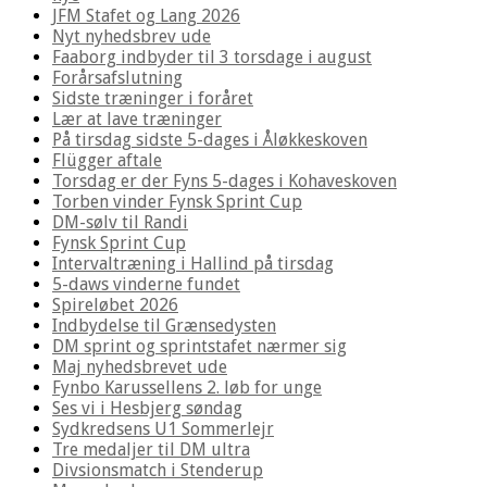
JFM Stafet og Lang 2026
Nyt nyhedsbrev ude
Faaborg indbyder til 3 torsdage i august
Forårsafslutning
Sidste træninger i foråret
Lær at lave træninger
På tirsdag sidste 5-dages i Åløkkeskoven
Flügger aftale
Torsdag er der Fyns 5-dages i Kohaveskoven
Torben vinder Fynsk Sprint Cup
DM-sølv til Randi
Fynsk Sprint Cup
Intervaltræning i Hallind på tirsdag
5-daws vinderne fundet
Spireløbet 2026
Indbydelse til Grænsedysten
DM sprint og sprintstafet nærmer sig
Maj nyhedsbrevet ude
Fynbo Karussellens 2. løb for unge
Ses vi i Hesbjerg søndag
Sydkredsens U1 Sommerlejr
Tre medaljer til DM ultra
Divsionsmatch i Stenderup