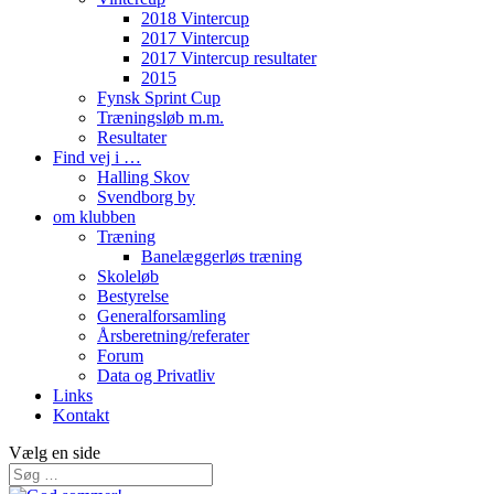
2018 Vintercup
2017 Vintercup
2017 Vintercup resultater
2015
Fynsk Sprint Cup
Træningsløb m.m.
Resultater
Find vej i …
Halling Skov
Svendborg by
om klubben
Træning
Banelæggerløs træning
Skoleløb
Bestyrelse
Generalforsamling
Årsberetning/referater
Forum
Data og Privatliv
Links
Kontakt
Vælg en side