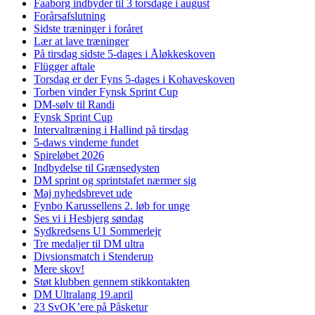
Faaborg indbyder til 3 torsdage i august
Forårsafslutning
Sidste træninger i foråret
Lær at lave træninger
På tirsdag sidste 5-dages i Åløkkeskoven
Flügger aftale
Torsdag er der Fyns 5-dages i Kohaveskoven
Torben vinder Fynsk Sprint Cup
DM-sølv til Randi
Fynsk Sprint Cup
Intervaltræning i Hallind på tirsdag
5-daws vinderne fundet
Spireløbet 2026
Indbydelse til Grænsedysten
DM sprint og sprintstafet nærmer sig
Maj nyhedsbrevet ude
Fynbo Karussellens 2. løb for unge
Ses vi i Hesbjerg søndag
Sydkredsens U1 Sommerlejr
Tre medaljer til DM ultra
Divsionsmatch i Stenderup
Mere skov!
Støt klubben gennem stikkontakten
DM Ultralang 19.april
23 SvOK’ere på Påsketur