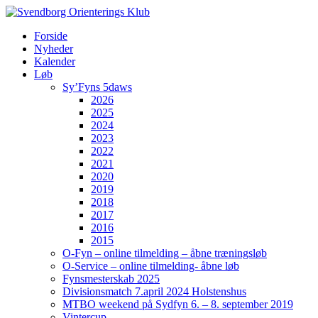
Forside
Nyheder
Kalender
Løb
Sy’Fyns 5daws
2026
2025
2024
2023
2022
2021
2020
2019
2018
2017
2016
2015
O-Fyn – online tilmelding – åbne træningsløb
O-Service – online tilmelding- åbne løb
Fynsmesterskab 2025
Divisionsmatch 7.april 2024 Holstenshus
MTBO weekend på Sydfyn 6. – 8. september 2019
Vintercup