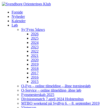
Forside
Nyheder
Kalender
Løb
Sy’Fyns 5daws
2026
2025
2024
2023
2022
2021
2020
2019
2018
2017
2016
2015
O-Fyn – online tilmelding – åbne træningsløb
O-Service – online tilmelding- åbne løb
Fynsmesterskab 2025
Divisionsmatch 7.april 2024 Holstenshus
MTBO weekend på Sydfyn 6. – 8. september 2019
Vintercup