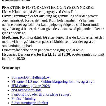
PRAKTISK INFO FOR GÆSTER OG NYBEGYNDERE:
Hvor
: Klubhuset på Øksenbjergvej ved Ottes Hul
Hvem
: Træningen er for alle, ung og gammel og folk der prøver
orienteringsløb for første gang. Kom hele familien. Vi har små
nemme baner og folk, der kan hjælpe og følge de små børn rundt,
og vi har også baner, der kan give de voksne sved på panden.
Det er
gratis at deltage
Medbring
: Kom i praktisk tøj efter vejret. Har du kompas så tag det
med – vi har også lånekompasser i klubhuset, hvor der også er
omklædning og bad.
I vintermånederne er en pandelampe rigtig god at have.
Hvornår
: Der kan
startes fra kl. 18 til 18.30
, poster samles normalt
ind fra kl 19.30
Seneste nyt
Sommerløb i Hallingskov
Vi starter 11/8 med klubhusklargøring for alle, også nye
JFM Stafet og Lang 2026
Nyt nyhedsbrev ude
Faaborg indbyder til 3 torsdage i august
Forårsafslutning
Sidste træninger i foråret