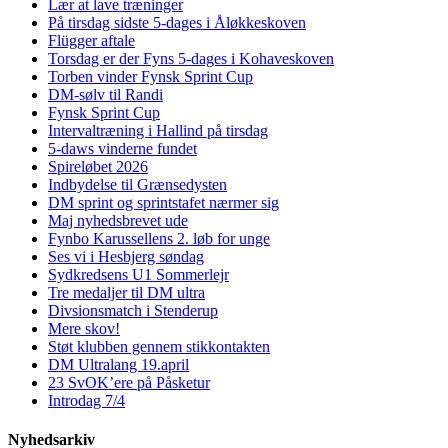
Lær at lave træninger
På tirsdag sidste 5-dages i Åløkkeskoven
Flügger aftale
Torsdag er der Fyns 5-dages i Kohaveskoven
Torben vinder Fynsk Sprint Cup
DM-sølv til Randi
Fynsk Sprint Cup
Intervaltræning i Hallind på tirsdag
5-daws vinderne fundet
Spireløbet 2026
Indbydelse til Grænsedysten
DM sprint og sprintstafet nærmer sig
Maj nyhedsbrevet ude
Fynbo Karussellens 2. løb for unge
Ses vi i Hesbjerg søndag
Sydkredsens U1 Sommerlejr
Tre medaljer til DM ultra
Divsionsmatch i Stenderup
Mere skov!
Støt klubben gennem stikkontakten
DM Ultralang 19.april
23 SvOK’ere på Påsketur
Introdag 7/4
Nyhedsarkiv