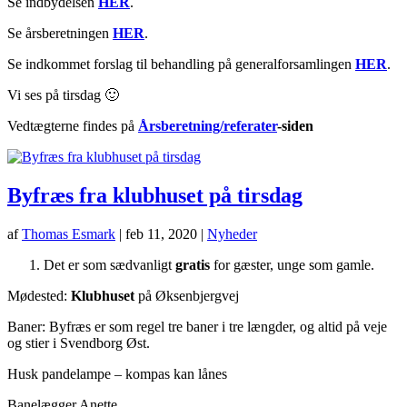
Se indbydelsen
HER
.
Se årsberetningen
HER
.
Se indkommet forslag til behandling på generalforsamlingen
HER
.
Vi ses på tirsdag 🙂
Vedtægterne findes på
Årsberetning/referater
-siden
Byfræs fra klubhuset på tirsdag
af
Thomas Esmark
|
feb 11, 2020
|
Nyheder
Det er som sædvanligt
gratis
for gæster, unge som gamle.
Mødested:
Klubhuset
på Øksenbjergvej
Baner: Byfræs er som regel tre baner i tre længder, og altid på veje
og stier i Svendborg Øst.
Husk pandelampe – kompas kan lånes
Banelægger Anette