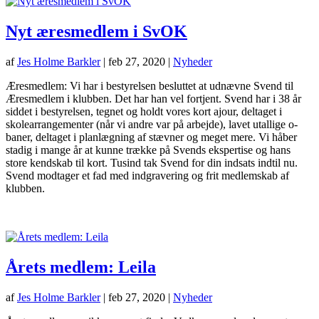
Nyt æresmedlem i SvOK
af
Jes Holme Barkler
|
feb 27, 2020
|
Nyheder
Æresmedlem: Vi har i bestyrelsen besluttet at udnævne Svend til
Æresmedlem i klubben. Det har han vel fortjent. Svend har i 38 år
siddet i bestyrelsen, tegnet og holdt vores kort ajour, deltaget i
skolearrangementer (når vi andre var på arbejde), lavet utallige o-
baner, deltaget i planlægning af stævner og meget mere. Vi håber
stadig i mange år at kunne trække på Svends ekspertise og hans
store kendskab til kort. Tusind tak Svend for din indsats indtil nu.
Svend modtager et fad med indgravering og frit medlemskab af
klubben.
Årets medlem: Leila
af
Jes Holme Barkler
|
feb 27, 2020
|
Nyheder