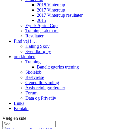
2018 Vintercup
2017 Vintercup
2017 Vintercup resultater
2015
Fynsk Sprint Cup
Træningsløb m.m.
Resultater
Find vej i …
Halling Skov
Svendborg by
om klubben
Træning
Banelæggerløs træning
Skoleløb
Bestyrelse
Generalforsamling
Årsberetning/referater
Forum
Data og Privatliv
Links
Kontakt
Vælg en side