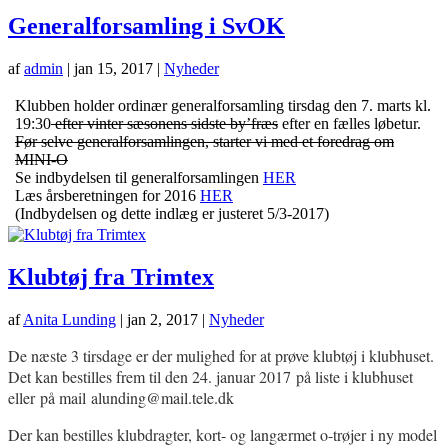
Generalforsamling i SvOK
af
admin
|
jan 15, 2017
|
Nyheder
Klubben holder ordinær generalforsamling tirsdag den 7. marts kl.
19:30
efter vinter sæsonens sidste by’fræs
efter en fælles løbetur.
Før selve generalforsamlingen, starter vi med et foredrag om
MINI-O
Se indbydelsen til generalforsamlingen
HER
Læs årsberetningen for 2016
HER
(Indbydelsen og dette indlæg er justeret 5/3-2017)
Klubtøj fra Trimtex
af
Anita Lunding
|
jan 2, 2017
|
Nyheder
De næste 3 tirsdage er der mulighed for at prøve klubtøj i klubhuset.
Det kan bestilles frem til den 24. januar 2017 på liste i klubhuset
eller på mail
alunding@mail.tele.dk
Der kan bestilles klubdragter, kort- og langærmet o-trøjer i ny model