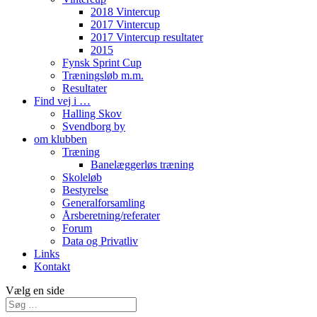
2018 Vintercup
2017 Vintercup
2017 Vintercup resultater
2015
Fynsk Sprint Cup
Træningsløb m.m.
Resultater
Find vej i …
Halling Skov
Svendborg by
om klubben
Træning
Banelæggerløs træning
Skoleløb
Bestyrelse
Generalforsamling
Årsberetning/referater
Forum
Data og Privatliv
Links
Kontakt
Vælg en side