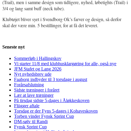
(Trail), men i samme design som tidligere, nyhed, løbetights (Trail) i
3/4 og lang samt buff (neck tube).
Klubtøjet bliver syet i Svendborg Ok’s farver og design, så derfor
skal der være min. 5 bestillinger, for at få det leveret.
Seneste nyt
Sommerløb i Hallingskov
Vi starter 11/8 med klubhusklargøring for alle, også nye
JFM Stafet og Lang 2026
Nyt nyhedsbrev ude
Faaborg indbyder til 3 torsdage i august
Forårsafslutning
Sidste træninger i foråret
Lær at lave træninger
På tirsdag sidste 5-dages i Åløkkeskoven
Flügger aftale
Torsdag er der Fyns 5-dages i Kohaveskoven
Torben vinder Fynsk Sprint Cup
DM-sølv til Randi
Fynsk Sprint Cup