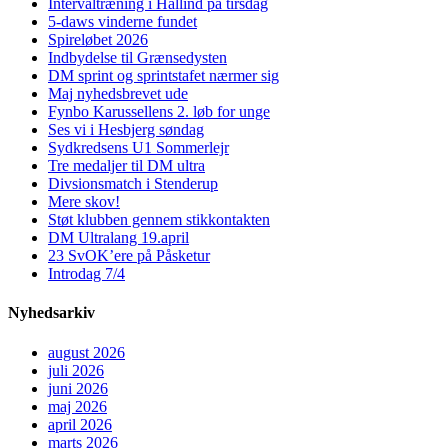
Intervaltræning i Hallind på tirsdag
5-daws vinderne fundet
Spireløbet 2026
Indbydelse til Grænsedysten
DM sprint og sprintstafet nærmer sig
Maj nyhedsbrevet ude
Fynbo Karussellens 2. løb for unge
Ses vi i Hesbjerg søndag
Sydkredsens U1 Sommerlejr
Tre medaljer til DM ultra
Divsionsmatch i Stenderup
Mere skov!
Støt klubben gennem stikkontakten
DM Ultralang 19.april
23 SvOK’ere på Påsketur
Introdag 7/4
Nyhedsarkiv
august 2026
juli 2026
juni 2026
maj 2026
april 2026
marts 2026