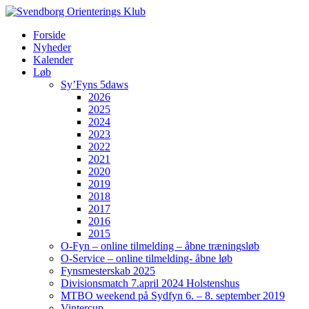
Forside
Nyheder
Kalender
Løb
Sy’Fyns 5daws
2026
2025
2024
2023
2022
2021
2020
2019
2018
2017
2016
2015
O-Fyn – online tilmelding – åbne træningsløb
O-Service – online tilmelding- åbne løb
Fynsmesterskab 2025
Divisionsmatch 7.april 2024 Holstenshus
MTBO weekend på Sydfyn 6. – 8. september 2019
Vintercup