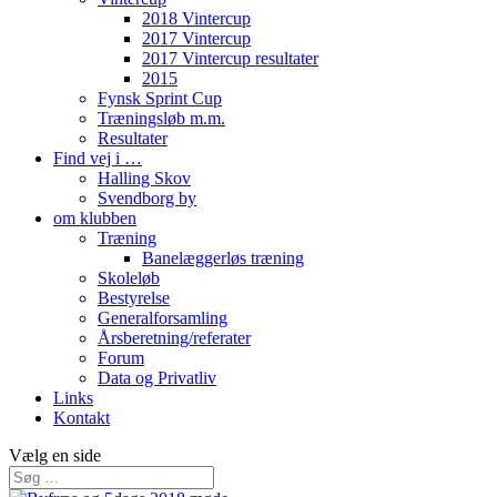
2018 Vintercup
2017 Vintercup
2017 Vintercup resultater
2015
Fynsk Sprint Cup
Træningsløb m.m.
Resultater
Find vej i …
Halling Skov
Svendborg by
om klubben
Træning
Banelæggerløs træning
Skoleløb
Bestyrelse
Generalforsamling
Årsberetning/referater
Forum
Data og Privatliv
Links
Kontakt
Vælg en side