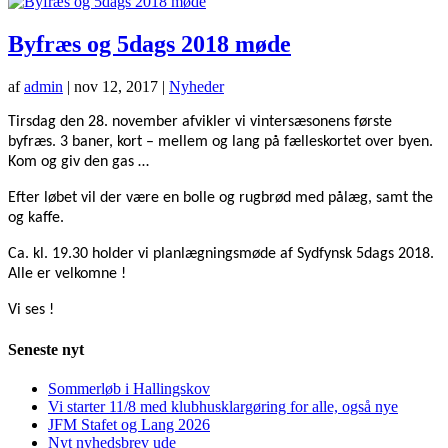
Byfræs og 5dags 2018 møde
af
admin
|
nov 12, 2017
|
Nyheder
Tirsdag den 28. november afvikler vi vintersæsonens første
byfræs. 3 baner, kort – mellem og lang på fælleskortet over byen.
Kom og giv den gas …
Efter løbet vil der være en bolle og rugbrød med pålæg, samt the
og kaffe.
Ca. kl. 19.30 holder vi planlægningsmøde af Sydfynsk 5dags 2018.
Alle er velkomne !
Vi ses !
Seneste nyt
Sommerløb i Hallingskov
Vi starter 11/8 med klubhusklargøring for alle, også nye
JFM Stafet og Lang 2026
Nyt nyhedsbrev ude