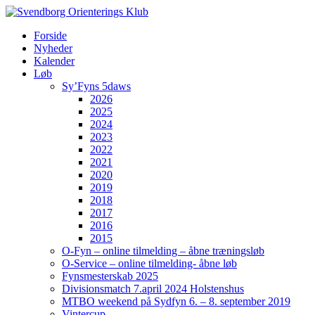
Forside
Nyheder
Kalender
Løb
Sy’Fyns 5daws
2026
2025
2024
2023
2022
2021
2020
2019
2018
2017
2016
2015
O-Fyn – online tilmelding – åbne træningsløb
O-Service – online tilmelding- åbne løb
Fynsmesterskab 2025
Divisionsmatch 7.april 2024 Holstenshus
MTBO weekend på Sydfyn 6. – 8. september 2019
Vintercup