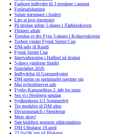
Faaborg indbyder til 3 torsdage i august
Forårsafslutning
Sidste træninger i foråret
Lær at lave træninger
På tirsdag sidste 5-dages i Åløkkeskoven
Flügger aftale
Torsdag er der Fyns 5-dages i Kohaveskoven
Torben vinder Fynsk Sprint Cup
DM-sølv til Randi
Fynsk Sprint Cup
Intervaltræning i Hallind på tirsdag
5-daws vinderne fundet
Spireløbet 2026
Indbydelse til Grænsedysten
DM sprint og sprintstafet nærmer sig
Maj nyhedsbrevet ude
Fynbo Karussellens 2. løb for unge
Ses vi i Hesbjerg søndag
Sydkredsens U1 Sommerlejr
Tre medaljer til DM ultra
Divsionsmatch i Stenderup
Mere skov!
Støt klubben gennem stikkontakten
DM Ultralang 19.april
23 SvOK’ere på Påsketur