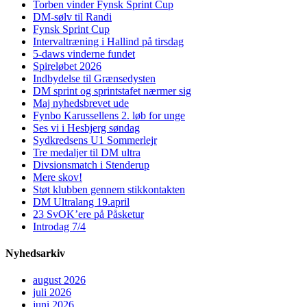
Torben vinder Fynsk Sprint Cup
DM-sølv til Randi
Fynsk Sprint Cup
Intervaltræning i Hallind på tirsdag
5-daws vinderne fundet
Spireløbet 2026
Indbydelse til Grænsedysten
DM sprint og sprintstafet nærmer sig
Maj nyhedsbrevet ude
Fynbo Karussellens 2. løb for unge
Ses vi i Hesbjerg søndag
Sydkredsens U1 Sommerlejr
Tre medaljer til DM ultra
Divsionsmatch i Stenderup
Mere skov!
Støt klubben gennem stikkontakten
DM Ultralang 19.april
23 SvOK’ere på Påsketur
Introdag 7/4
Nyhedsarkiv
august 2026
juli 2026
juni 2026