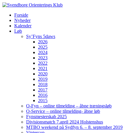
Forside
Nyheder
Kalender
Løb
Sy’Fyns 5daws
2026
2025
2024
2023
2022
2021
2020
2019
2018
2017
2016
2015
O-Fyn – online tilmelding – åbne træningsløb
O-Service – online tilmelding- åbne løb
Fynsmesterskab 2025
Divisionsmatch 7.april 2024 Holstenshus
MTBO weekend på Sydfyn 6. – 8. september 2019
Vintercup