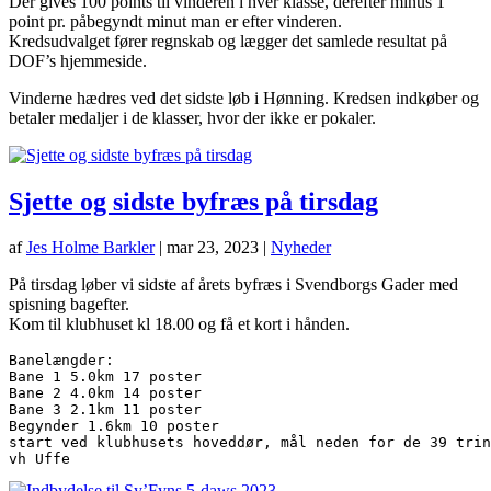
Der gives 100 points til vinderen i hver klasse, derefter minus 1
point pr. påbegyndt minut man er efter vinderen.
Kredsudvalget fører regnskab og lægger det samlede resultat på
DOF’s hjemmeside.
Vinderne hædres ved det sidste løb i Hønning. Kredsen indkøber og
betaler medaljer i de klasser, hvor der ikke er pokaler.
Sjette og sidste byfræs på tirsdag
af
Jes Holme Barkler
|
mar 23, 2023
|
Nyheder
På tirsdag løber vi sidste af årets byfræs i Svendborgs Gader med
spisning bagefter.
Kom til klubhuset kl 18.00 og få et kort i hånden.
Banelængder:

Bane 1 5.0km 17 poster

Bane 2 4.0km 14 poster

Bane 3 2.1km 11 poster

Begynder 1.6km 10 poster

start ved klubhusets hoveddør, mål neden for de 39 trin 