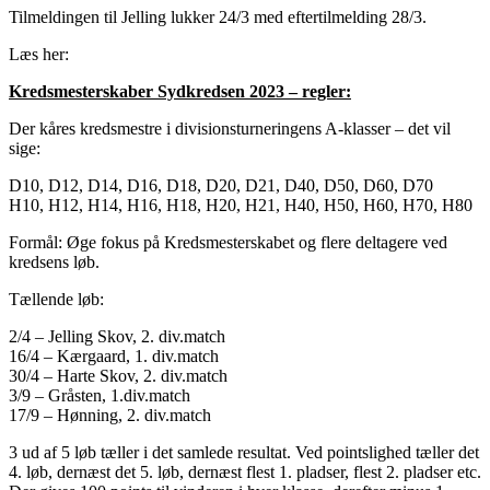
Tilmeldingen til Jelling lukker 24/3 med eftertilmelding 28/3.
Læs her:
Kredsmesterskaber Sydkredsen 2023 – regler:
Der kåres kredsmestre i divisionsturneringens A-klasser – det vil
sige:
D10, D12, D14, D16, D18, D20, D21, D40, D50, D60, D70
H10, H12, H14, H16, H18, H20, H21, H40, H50, H60, H70, H80
Formål: Øge fokus på Kredsmesterskabet og flere deltagere ved
kredsens løb.
Tællende løb:
2/4 – Jelling Skov, 2. div.match
16/4 – Kærgaard, 1. div.match
30/4 – Harte Skov, 2. div.match
3/9 – Gråsten, 1.div.match
17/9 – Hønning, 2. div.match
3 ud af 5 løb tæller i det samlede resultat. Ved pointslighed tæller det
4. løb, dernæst det 5. løb, dernæst flest 1. pladser, flest 2. pladser etc.