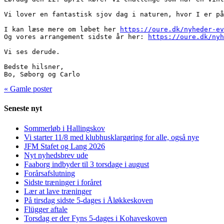
Vi lover en fantastisk sjov dag i naturen, hvor I er på
I kan læse mere om løbet her 
https://oure.dk/nyheder-ev
Og vores arrangement sidste år her: 
https://oure.dk/nyh
Vi ses derude.

Bedste hilsner, 

Bo, Søborg og Carlo
« Gamle poster
Seneste nyt
Sommerløb i Hallingskov
Vi starter 11/8 med klubhusklargøring for alle, også nye
JFM Stafet og Lang 2026
Nyt nyhedsbrev ude
Faaborg indbyder til 3 torsdage i august
Forårsafslutning
Sidste træninger i foråret
Lær at lave træninger
På tirsdag sidste 5-dages i Åløkkeskoven
Flügger aftale
Torsdag er der Fyns 5-dages i Kohaveskoven