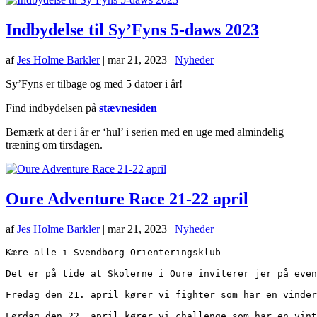
Indbydelse til Sy’Fyns 5-daws 2023
af
Jes Holme Barkler
|
mar 21, 2023
|
Nyheder
Sy’Fyns er tilbage og med 5 datoer i år!
Find indbydelsen på
stævnesiden
Bemærk at der i år er ‘hul’ i serien med en uge med almindelig
træning om tirsdagen.
Oure Adventure Race 21-22 april
af
Jes Holme Barkler
|
mar 21, 2023
|
Nyheder
Kære alle i Svendborg Orienteringsklub

Det er på tide at Skolerne i Oure inviterer jer på even
Fredag den 21. april kører vi fighter som har en vinder
Lørdag den 22. april kører vi challenge som har en vint