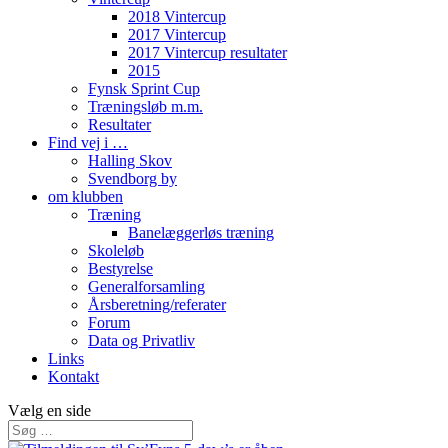
2018 Vintercup
2017 Vintercup
2017 Vintercup resultater
2015
Fynsk Sprint Cup
Træningsløb m.m.
Resultater
Find vej i …
Halling Skov
Svendborg by
om klubben
Træning
Banelæggerløs træning
Skoleløb
Bestyrelse
Generalforsamling
Årsberetning/referater
Forum
Data og Privatliv
Links
Kontakt
Vælg en side