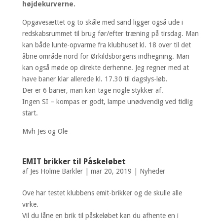
højdekurverne
.
Opgavesættet og to skåle med sand ligger også ude i
redskabsrummet til brug før/efter træning på tirsdag. Man
kan både lunte-opvarme fra klubhuset kl. 18 over til det
åbne område nord for Ørkildsborgens indhegning. Man
kan også møde op direkte derhenne. Jeg regner med at
have baner klar allerede kl. 17.30 til dagslys-løb.
Der er 6 baner, man kan tage nogle stykker af.
Ingen SI – kompas er godt, lampe unødvendig ved tidlig
start.
Mvh Jes og Ole
EMIT brikker til Påskeløbet
af
Jes Holme Barkler
|
mar 20, 2019
|
Nyheder
Ove har testet klubbens emit-brikker og de skulle alle
virke.
Vil du låne en brik til påskeløbet kan du afhente en i