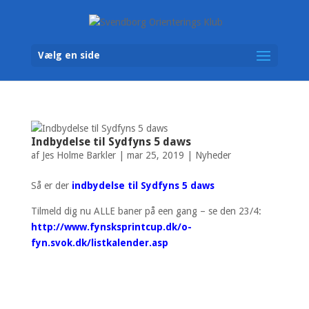
Vælg en side
Indbydelse til Sydfyns 5 daws
af
Jes Holme Barkler
|
mar 25, 2019
|
Nyheder
Så er der
indbydelse til Sydfyns 5 daws
Tilmeld dig nu ALLE baner på een gang – se den 23/4:
http://www.fynsksprintcup.dk/o-
fyn.svok.dk/listkalender.asp