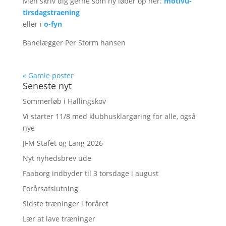
Men skriv dig gerne som ny løber op her:
motivu-
tirsdagstraening
eller i
o-fyn
Banelægger Per Storm hansen
« Gamle poster
Seneste nyt
Sommerløb i Hallingskov
Vi starter 11/8 med klubhusklargøring for alle, også
nye
JFM Stafet og Lang 2026
Nyt nyhedsbrev ude
Faaborg indbyder til 3 torsdage i august
Forårsafslutning
Sidste træninger i foråret
Lær at lave træninger