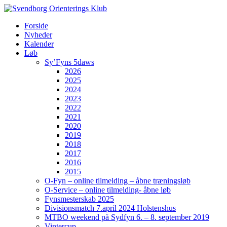
Forside
Nyheder
Kalender
Løb
Sy’Fyns 5daws
2026
2025
2024
2023
2022
2021
2020
2019
2018
2017
2016
2015
O-Fyn – online tilmelding – åbne træningsløb
O-Service – online tilmelding- åbne løb
Fynsmesterskab 2025
Divisionsmatch 7.april 2024 Holstenshus
MTBO weekend på Sydfyn 6. – 8. september 2019
Vintercup