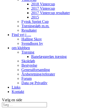
2018 Vintercup
2017 Vintercup
2017 Vintercup resultater
2015
Fynsk Sprint Cup
Træningsløb m.m.
Resultater
Find vej i …
Halling Skov
Svendborg by
om klubben
Træning
Banelæggerløs træning
Skoleløb
Bestyrelse
Generalforsamling
Årsberetning/referater
Forum
Data og Privatliv
Links
Kontakt
Vælg en side