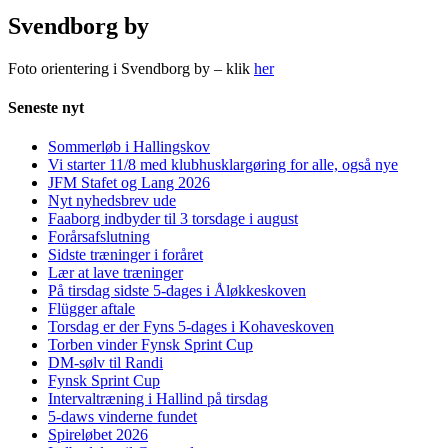
Svendborg by
Foto orientering i Svendborg by – klik
her
Seneste nyt
Sommerløb i Hallingskov
Vi starter 11/8 med klubhusklargøring for alle, også nye
JFM Stafet og Lang 2026
Nyt nyhedsbrev ude
Faaborg indbyder til 3 torsdage i august
Forårsafslutning
Sidste træninger i foråret
Lær at lave træninger
På tirsdag sidste 5-dages i Åløkkeskoven
Flügger aftale
Torsdag er der Fyns 5-dages i Kohaveskoven
Torben vinder Fynsk Sprint Cup
DM-sølv til Randi
Fynsk Sprint Cup
Intervaltræning i Hallind på tirsdag
5-daws vinderne fundet
Spireløbet 2026