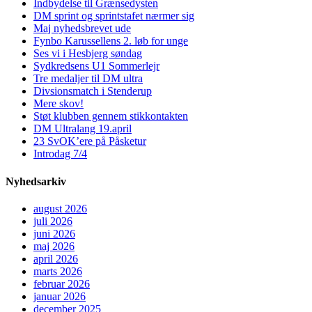
Indbydelse til Grænsedysten
DM sprint og sprintstafet nærmer sig
Maj nyhedsbrevet ude
Fynbo Karussellens 2. løb for unge
Ses vi i Hesbjerg søndag
Sydkredsens U1 Sommerlejr
Tre medaljer til DM ultra
Divsionsmatch i Stenderup
Mere skov!
Støt klubben gennem stikkontakten
DM Ultralang 19.april
23 SvOK’ere på Påsketur
Introdag 7/4
Nyhedsarkiv
august 2026
juli 2026
juni 2026
maj 2026
april 2026
marts 2026
februar 2026
januar 2026
december 2025