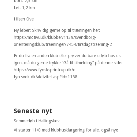
Kort: 2,3 km
Let: 1,2 km
Hilsen Ove
Ny løber: Skriv dig gerne op til træningen her:
https://motivu.dk/klubber/1139/svendborg-
orienteringsklub/traeninger/7454/tirsdagstraening-2
Er du fra en anden klub eller prøver du bare o-løb hos os
igen, må du gerne trykke “Gå til tilmelding” på denne side:
https://www.fynsksprintcup.dk/o-
fyn.svok.dk/aktivitet.asp?id=1158
Seneste nyt
Sommerløb i Hallingskov
Vi starter 11/8 med klubhusklargøring for alle, også nye