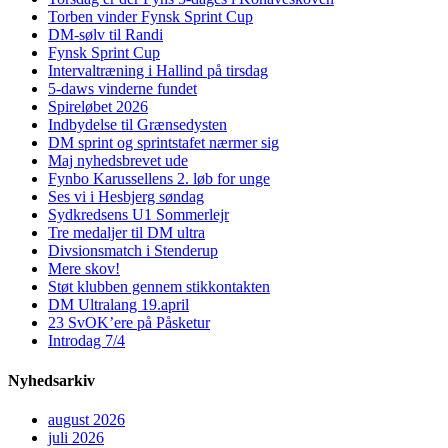
Torben vinder Fynsk Sprint Cup
DM-sølv til Randi
Fynsk Sprint Cup
Intervaltræning i Hallind på tirsdag
5-daws vinderne fundet
Spireløbet 2026
Indbydelse til Grænsedysten
DM sprint og sprintstafet nærmer sig
Maj nyhedsbrevet ude
Fynbo Karussellens 2. løb for unge
Ses vi i Hesbjerg søndag
Sydkredsens U1 Sommerlejr
Tre medaljer til DM ultra
Divsionsmatch i Stenderup
Mere skov!
Støt klubben gennem stikkontakten
DM Ultralang 19.april
23 SvOK’ere på Påsketur
Introdag 7/4
Nyhedsarkiv
august 2026
juli 2026