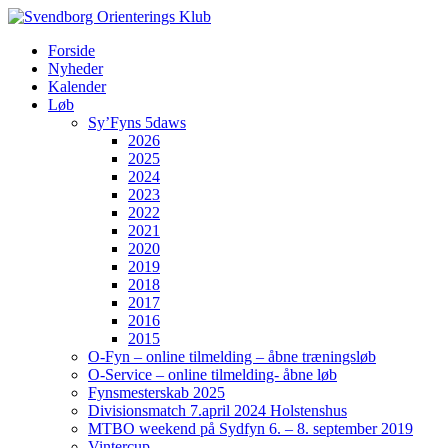
Forside
Nyheder
Kalender
Løb
Sy’Fyns 5daws
2026
2025
2024
2023
2022
2021
2020
2019
2018
2017
2016
2015
O-Fyn – online tilmelding – åbne træningsløb
O-Service – online tilmelding- åbne løb
Fynsmesterskab 2025
Divisionsmatch 7.april 2024 Holstenshus
MTBO weekend på Sydfyn 6. – 8. september 2019
Vintercup