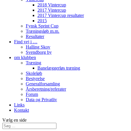
2018 Vintercup
2017 Vintercup
2017 Vintercup resultater
2015
Fynsk Sprint Cup
Træningsløb m.m.
Resultater
Find vej i …
Halling Skov
Svendborg by
om klubben
Træning
Banelæggerløs træning
Skoleløb
Bestyrelse
Generalforsamling
Årsberetning/referater
Forum
Data og Privatliv
Links
Kontakt
Vælg en side