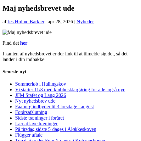
Maj nyhedsbrevet ude
af
Jes Holme Barkler
|
apr 28, 2026
|
Nyheder
Find det
her
I kanten af nyhedsbrevet er der link til at tilmelde sig det, så det
lander i din indbakke
Seneste nyt
Sommerløb i Hallingskov
Vi starter 11/8 med klubhusklargøring for alle, også nye
JFM Stafet og Lang 2026
Nyt nyhedsbrev ude
Faaborg indbyder til 3 torsdage i august
Forårsafslutning
Sidste træninger i foråret
Lær at lave træninger
På tirsdag sidste 5-dages i Åløkkeskoven
Flügger aftale
Torsdag er der Fyns 5-dages i Kohaveskoven