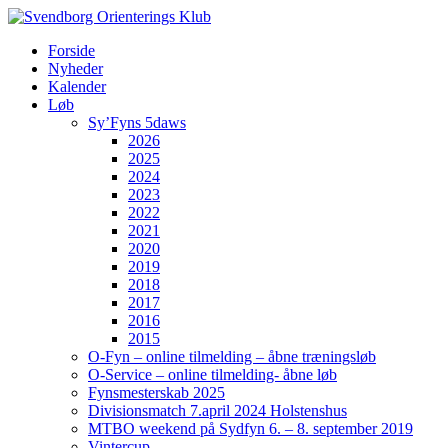
Forside
Nyheder
Kalender
Løb
Sy’Fyns 5daws
2026
2025
2024
2023
2022
2021
2020
2019
2018
2017
2016
2015
O-Fyn – online tilmelding – åbne træningsløb
O-Service – online tilmelding- åbne løb
Fynsmesterskab 2025
Divisionsmatch 7.april 2024 Holstenshus
MTBO weekend på Sydfyn 6. – 8. september 2019
Vintercup