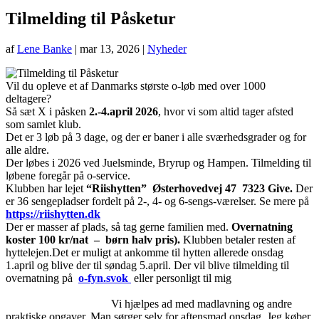
Tilmelding til Påsketur
af
Lene Banke
|
mar 13, 2026
|
Nyheder
Vil du opleve et af Danmarks største o-løb med over 1000
deltagere?
Så sæt X i påsken
2.-4.april 2026
, hvor vi som altid tager afsted
som samlet klub.
Det er 3 løb på 3 dage, og der er baner i alle sværhedsgrader og for
alle aldre.
Der løbes i 2026 ved Juelsminde, Bryrup og Hampen. Tilmelding til
løbene foregår på o-service.
Klubben har lejet
“Riishytten” Østerhovedvej 47 7323 Give.
Der
er 36 sengepladser fordelt på 2-, 4- og 6-sengs-værelser. Se mere på
https://riishytten.dk
Der er masser af plads, så tag gerne familien med.
Overnatning
koster 100 kr/nat – børn
halv pris).
Klubben betaler resten af
hyttelejen.Det er muligt at ankomme til hytten allerede onsdag
1.april og blive der til søndag 5.april. Der vil blive tilmelding til
overnatning på
o-fyn.svok
eller personligt til mig
Vi hjælpes ad med madlavning og andre
praktiske opgaver. Man sørger selv for aftensmad onsdag. Jeg køber