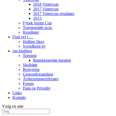
2018 Vintercup
2017 Vintercup
2017 Vintercup resultater
2015
Fynsk Sprint Cup
Træningsløb m.m.
Resultater
Find vej i …
Halling Skov
Svendborg by
om klubben
Træning
Banelæggerløs træning
Skoleløb
Bestyrelse
Generalforsamling
Årsberetning/referater
Forum
Data og Privatliv
Links
Kontakt
Vælg en side