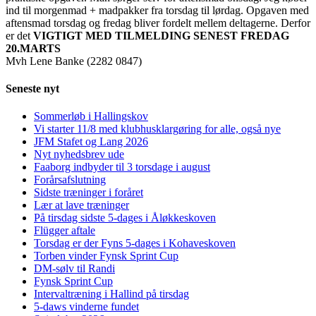
ind til morgenmad + madpakker fra torsdag til lørdag. Opgaven med
aftensmad torsdag og fredag bliver fordelt mellem deltagerne. Derfor
er det
VIGTIGT MED TILMELDING SENEST FREDAG
20.MARTS
Mvh Lene Banke (2282 0847)
Seneste nyt
Sommerløb i Hallingskov
Vi starter 11/8 med klubhusklargøring for alle, også nye
JFM Stafet og Lang 2026
Nyt nyhedsbrev ude
Faaborg indbyder til 3 torsdage i august
Forårsafslutning
Sidste træninger i foråret
Lær at lave træninger
På tirsdag sidste 5-dages i Åløkkeskoven
Flügger aftale
Torsdag er der Fyns 5-dages i Kohaveskoven
Torben vinder Fynsk Sprint Cup
DM-sølv til Randi
Fynsk Sprint Cup
Intervaltræning i Hallind på tirsdag
5-daws vinderne fundet