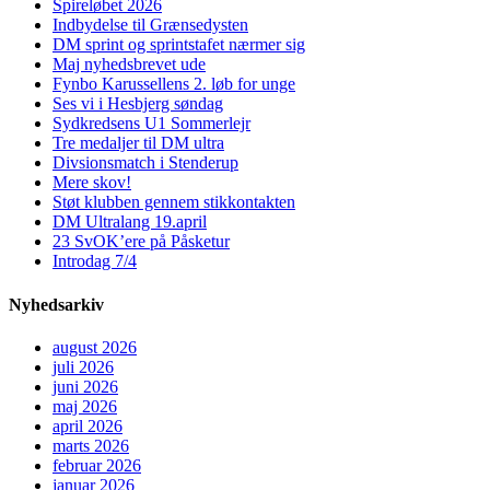
Spireløbet 2026
Indbydelse til Grænsedysten
DM sprint og sprintstafet nærmer sig
Maj nyhedsbrevet ude
Fynbo Karussellens 2. løb for unge
Ses vi i Hesbjerg søndag
Sydkredsens U1 Sommerlejr
Tre medaljer til DM ultra
Divsionsmatch i Stenderup
Mere skov!
Støt klubben gennem stikkontakten
DM Ultralang 19.april
23 SvOK’ere på Påsketur
Introdag 7/4
Nyhedsarkiv
august 2026
juli 2026
juni 2026
maj 2026
april 2026
marts 2026
februar 2026
januar 2026