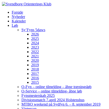
Forside
Nyheder
Kalender
Løb
Sy’Fyns 5daws
2026
2025
2024
2023
2022
2021
2020
2019
2018
2017
2016
2015
O-Fyn – online tilmelding – åbne træningsløb
O-Service – online tilmelding- åbne løb
Fynsmesterskab 2025
Divisionsmatch 7.april 2024 Holstenshus
MTBO weekend på Sydfyn 6. – 8. september 2019
Vintercup