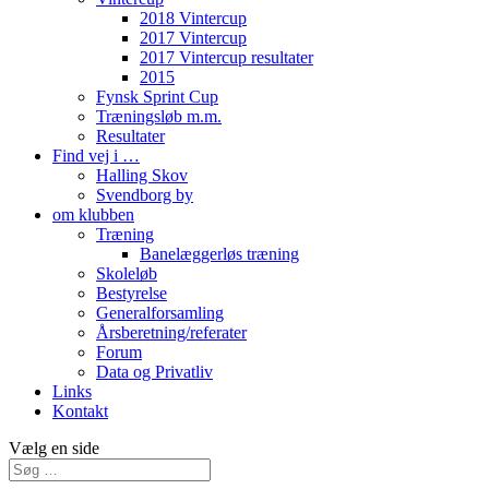
2018 Vintercup
2017 Vintercup
2017 Vintercup resultater
2015
Fynsk Sprint Cup
Træningsløb m.m.
Resultater
Find vej i …
Halling Skov
Svendborg by
om klubben
Træning
Banelæggerløs træning
Skoleløb
Bestyrelse
Generalforsamling
Årsberetning/referater
Forum
Data og Privatliv
Links
Kontakt
Vælg en side