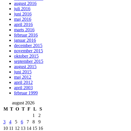
august 2016
juli 2016
juni 2016
maj 2016
april 2016
marts 2016
februar 2016
januar 2016
december 2015
november 2015
oktober 2015
september 2015
august 2015
juni 2015
maj 2012
april 2012
april 2003
februar 1999
august 2026
M
T
O
T
F
L
S
1
2
3
4
5
6
7
8
9
10
11
12
13
14
15
16