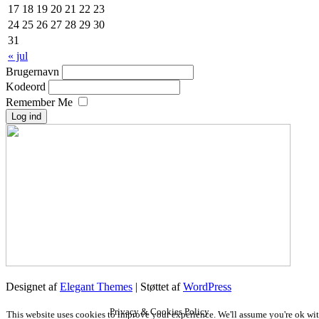
17
18
19
20
21
22
23
24
25
26
27
28
29
30
31
« jul
Brugernavn
Kodeord
Remember Me
Designet af
Elegant Themes
| Støttet af
WordPress
Privacy & Cookies Policy
This website uses cookies to improve your experience. We'll assume you're ok wi