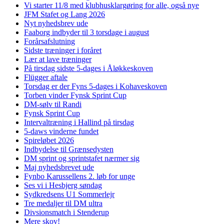
Vi starter 11/8 med klubhusklargøring for alle, også nye
JFM Stafet og Lang 2026
Nyt nyhedsbrev ude
Faaborg indbyder til 3 torsdage i august
Forårsafslutning
Sidste træninger i foråret
Lær at lave træninger
På tirsdag sidste 5-dages i Åløkkeskoven
Flügger aftale
Torsdag er der Fyns 5-dages i Kohaveskoven
Torben vinder Fynsk Sprint Cup
DM-sølv til Randi
Fynsk Sprint Cup
Intervaltræning i Hallind på tirsdag
5-daws vinderne fundet
Spireløbet 2026
Indbydelse til Grænsedysten
DM sprint og sprintstafet nærmer sig
Maj nyhedsbrevet ude
Fynbo Karussellens 2. løb for unge
Ses vi i Hesbjerg søndag
Sydkredsens U1 Sommerlejr
Tre medaljer til DM ultra
Divsionsmatch i Stenderup
Mere skov!