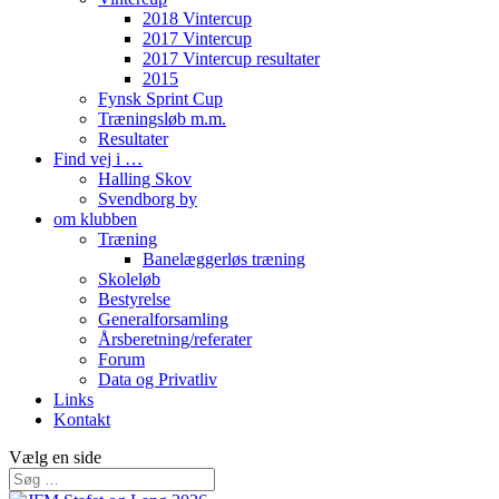
2018 Vintercup
2017 Vintercup
2017 Vintercup resultater
2015
Fynsk Sprint Cup
Træningsløb m.m.
Resultater
Find vej i …
Halling Skov
Svendborg by
om klubben
Træning
Banelæggerløs træning
Skoleløb
Bestyrelse
Generalforsamling
Årsberetning/referater
Forum
Data og Privatliv
Links
Kontakt
Vælg en side