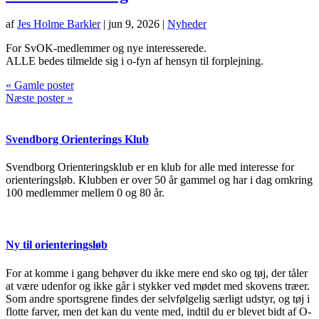
af
Jes Holme Barkler
|
jun 9, 2026
|
Nyheder
For SvOK-medlemmer og nye interesserede.
ALLE bedes tilmelde sig i o-fyn af hensyn til forplejning.
« Gamle poster
Næste poster »
Svendborg Orienterings Klub
Svendborg Orienteringsklub er en klub for alle med interesse for
orienteringsløb. Klubben er over 50 år gammel og har i dag omkring
100 medlemmer mellem 0 og 80 år.
Ny til orienteringsløb
For at komme i gang behøver du ikke mere end sko og tøj, der tåler
at være udenfor og ikke går i stykker ved mødet med skovens træer.
Som andre sportsgrene findes der selvfølgelig særligt udstyr, og tøj i
flotte farver, men det kan du vente med, indtil du er blevet bidt af O-