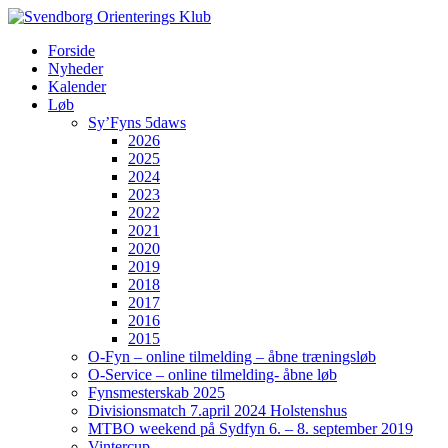
Forside
Nyheder
Kalender
Løb
Sy’Fyns 5daws
2026
2025
2024
2023
2022
2021
2020
2019
2018
2017
2016
2015
O-Fyn – online tilmelding – åbne træningsløb
O-Service – online tilmelding- åbne løb
Fynsmesterskab 2025
Divisionsmatch 7.april 2024 Holstenshus
MTBO weekend på Sydfyn 6. – 8. september 2019
Vintercup