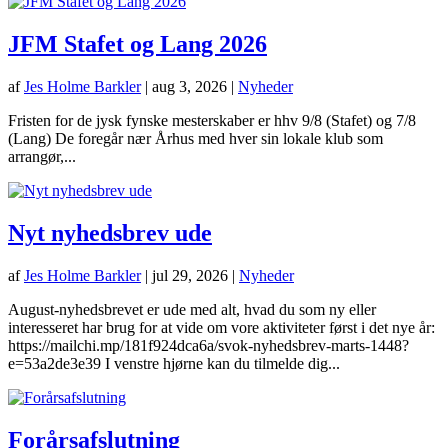
JFM Stafet og Lang 2026
af
Jes Holme Barkler
|
aug 3, 2026
|
Nyheder
Fristen for de jysk fynske mesterskaber er hhv 9/8 (Stafet) og 7/8
(Lang) De foregår nær Århus med hver sin lokale klub som
arrangør,...
Nyt nyhedsbrev ude
af
Jes Holme Barkler
|
jul 29, 2026
|
Nyheder
August-nyhedsbrevet er ude med alt, hvad du som ny eller
interesseret har brug for at vide om vore aktiviteter først i det nye år:
https://mailchi.mp/181f924dca6a/svok-nyhedsbrev-marts-1448?
e=53a2de3e39 I venstre hjørne kan du tilmelde dig...
Forårsafslutning