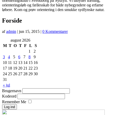
orienteringsklub i Svendborg på Sydfyn. Vi tilbyder træning,
orienteringsløb og fællesskab for både nybegyndere og erfarne
løbere. Kom og prøv orientering i den smukke sydfynske natur.
Forside
af
admin
|
jun 15, 2015
|
0 Kommentarer
august 2026
M
T
O
T
F
L
S
1
2
3
4
5
6
7
8
9
10
11
12
13
14
15
16
17
18
19
20
21
22
23
24
25
26
27
28
29
30
31
« jul
Brugernavn
Kodeord
Remember Me